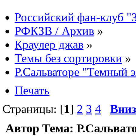
Российский фан-клуб "
РФКЗВ / Архив
»
Краулер джав
»
Темы без сортировки
»
Р.Сальваторе "Темный 
Печать
Страницы: [
1
]
2
3
4
Вни
Автор
Тема: Р.Сальват