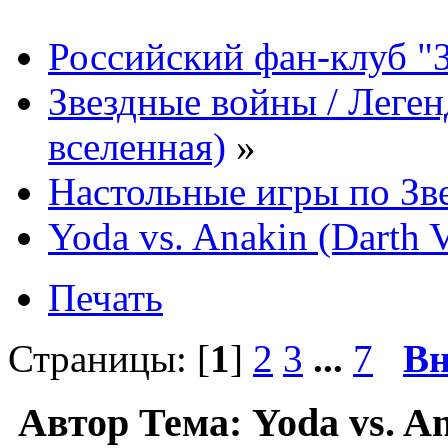
Российский фан-клуб "
Звездные войны / Леге
вселенная)
»
Настольные игры по Зв
Yoda vs. Anakin (Darth 
Печать
Страницы: [
1
]
2
3
...
7
Вн
Автор
Тема: Yoda vs. An