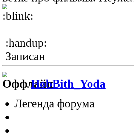
:handup:
Записан
HobBith_Yoda
Легенда форума