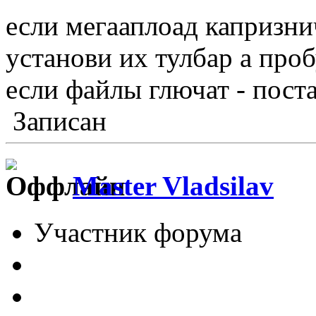
если мегааплоад капризни
установи их тулбар а проб
если файлы глючат - пос
Записан
Master Vladsilav
Участник форума