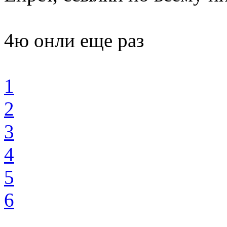
4ю онли еще раз
1
2
3
4
5
6