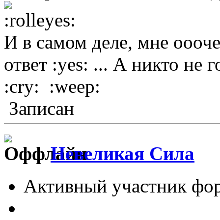
И в самом деле, мне оооче
ответ :yes: ... А никто не 
:cry: :weep:
Записан
Невеликая Сила
Активный участник фо