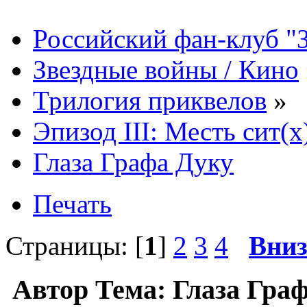
Российский фан-клуб "
Звездные войны / Кино
Трилогия приквелов
»
Эпизод III: Месть сит(x
Глаза Графа Дуку
Печать
Страницы: [
1
]
2
3
4
Вни
Автор
Тема: Глаза Гра