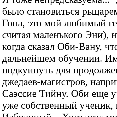
было становиться рыцаре
Гона, это мой любимый ге
считая маленького Эни), н
когда сказал Оби-Вану, чт
дальнейшем обучении. Им
подкуинуть для продолже
джедаев-магистров, напри
Саэссие Тийну. Оби еще уч
уже собственный ученик, 
Избранный... Хотя этот м