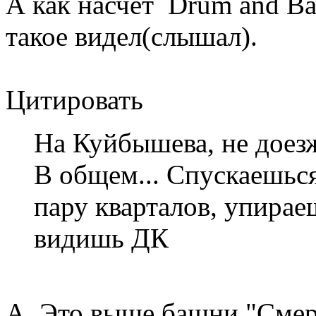
А как насчет Drum and Ba
такое видел(слышал).
Цитировать
На Куйбышева, не доезж
В общем... Спускаешься
пару кварталов, упирае
видишь ДК
А. Это выше башни "Смер