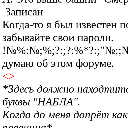
Записан
Когда-то я был известен п
забывайте свои пароли.
!№%:№;%;?:;?:%*?:;"№;;№
думаю об этом форуме.
<>
*Здесь должно находтитс
буквы "НАБЛА".
Когда до меня допрёт как
появицца*