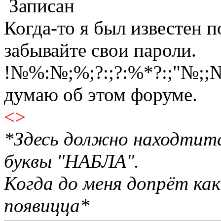
Записан
Когда-то я был известен п
забывайте свои пароли.
!№%:№;%;?:;?:%*?:;"№;;№
думаю об этом форуме.
<>
*Здесь должно находтитс
буквы "НАБЛА".
Когда до меня допрёт как
появицца*