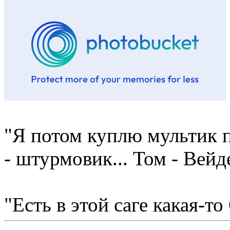
"Я потом куплю мультик п
- штурмовик... Том - Вейд
"Есть в этой саге какая-то