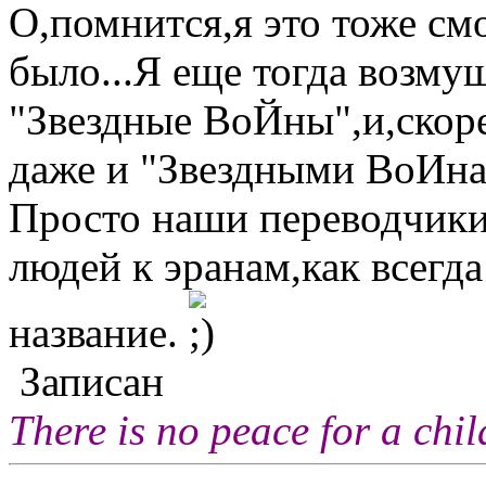
О,помнится,я это тоже см
было...Я еще тогда возмущ
"Звездные ВоЙны",и,скоре
даже и "Звездными ВоИнам
Просто наши переводчики
людей к эранам,как всегда
название.
Записан
There is no peace for a chi