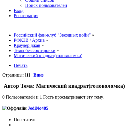
Общий список
Поиск пользователей
Вход
Регистрация
Российский фан-клуб "Звездных войн"
»
РФКЗВ / Архив
»
Краулер джав
»
Темы без сортировки
»
Магический квадрат(головоломка)
Печать
Страницы: [
1
]
Вниз
Автор
Тема: Магический квадрат(головоломка) 
0 Пользователей и 1 Гость просматривают эту тему.
JediNo485
Посетитель