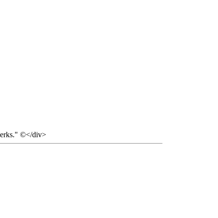
 jerks." ©</div>