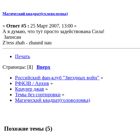
Магический квадрат(головоломка)
«
Ответ #5 :
25 Март 2007, 13:00 »
А я думаю, что тут просто задействована Сила!
Записан
Z'ress zhah - zhaunil nau
Печать
Страницы: [
1
]
Вверх
Российский фан-клуб "Звездных войн"
»
РФКЗВ / Архив
»
Краулер джав
»
Темы без сортировки
»
Магический квадрат(головоломка)
Похожие темы (5)