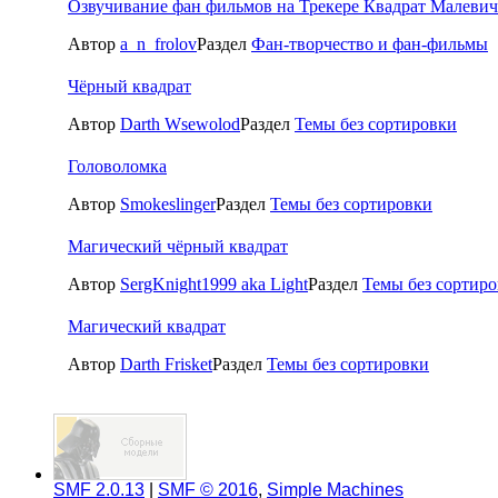
Озвучивание фан фильмов на Трекере Квадрат Малевич
Автор
a_n_frolov
Раздел
Фан-творчество и фан-фильмы
Чёрный квадрат
Автор
Darth Wsewolod
Раздел
Темы без сортировки
Головоломка
Автор
Smokeslinger
Раздел
Темы без сортировки
Магический чёрный квадрат
Автор
SergKnight1999 aka Light
Раздел
Темы без сортир
Магический квадрат
Автор
Darth Frisket
Раздел
Темы без сортировки
SMF 2.0.13
|
SMF © 2016
,
Simple Machines