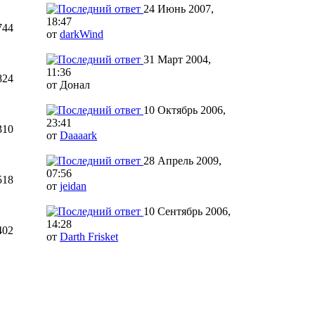
24 Июнь 2007,
18:47
744
от
darkWind
31 Март 2004,
11:36
824
от Донал
10 Октябрь 2006,
23:41
310
от
Daaaark
28 Апрель 2009,
07:56
518
от
jeidan
10 Сентябрь 2006,
14:28
402
от
Darth Frisket