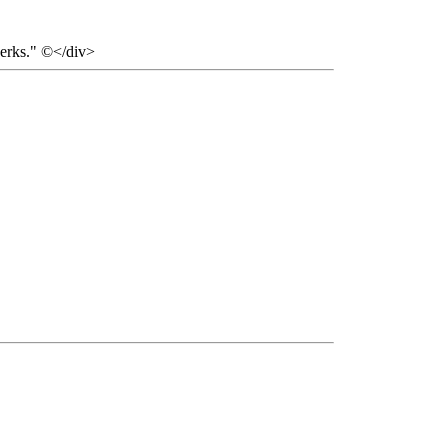
 jerks." ©</div>