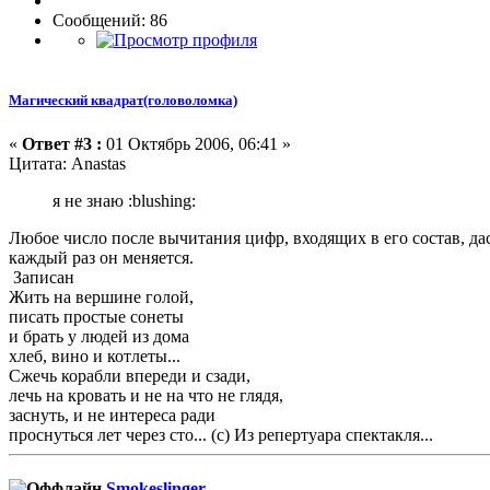
Сообщений: 86
Магический квадрат(головоломка)
«
Ответ #3 :
01 Октябрь 2006, 06:41 »
Цитата: Anastas
я не знаю :blushing:
Любое число после вычитания цифр, входящих в его состав, даст о
каждый раз он меняется.
Записан
Жить на вершине голой,
писать простые сонеты
и брать у людей из дома
хлеб, вино и котлеты...
Сжечь корабли впереди и сзади,
лечь на кровать и не на что не глядя,
заснуть, и не интереса ради
проснуться лет через сто... (с) Из репертуара спектакля...
Smokeslinger