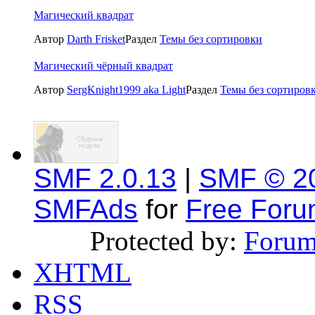
Магический квадрат
Автор
Darth Frisket
Раздел
Темы без сортировки
Магический чёрный квадрат
Автор
SergKnight1999 aka Light
Раздел
Темы без сортиров
SMF 2.0.13
|
SMF © 2
SMFAds
for
Free For
Protected by:
Forum
XHTML
RSS