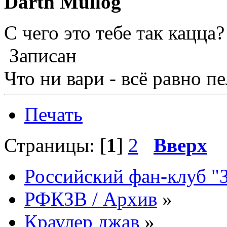
Darth Mullog
С чего это тебе так кацца
Записан
Что ни вари - всё равно п
Печать
Страницы: [
1
]
2
Вверх
Российский фан-клуб "
РФКЗВ / Архив
»
Краулер джав
»