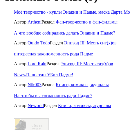
Моё творчество - куклы Энакин и Падме, маска Дарта Мо
Автор
Artheni
Раздел
Фан-творчество и фан-фильмы
А что вообще собирались делать Энакин и Падме?
Автор
Quido Todo
Раздел
Эпизод III: Месть сит(x)ов
интересная закономерность рода Падме
Автор
Lord Rain
Раздел
Эпизод III: Месть сит(x)ов
News-Палпатин УБил Падме!
Автор
Nik003
Раздел
Книги, комиксы, журналы
На что бы вы согласились ради Падме?
Автор
Neworld
Раздел
Книги, комиксы, журналы