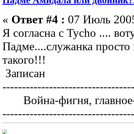
Падме Амидала или двойник?.
«
Ответ #4 :
07 Июль 2005
Я согласна с Tycho .... в
Падме....служанка просто 
такого!!!
Записан
---------------------------------
Война-фигня, главное-
---------------------------------