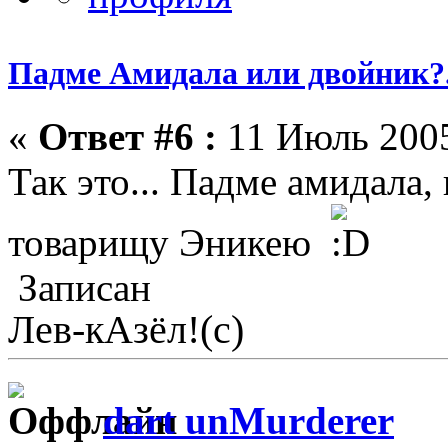
Падме Амидала или двойник?.
«
Ответ #6 :
11 Июль 2005
Так это... Падме амидала,
товарищу Эникею
Записан
Лев-кАзёл!(с)
dart unMurderer