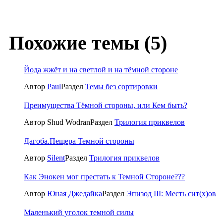
Похожие темы (5)
Йода жжёт и на светлой и на тёмной стороне
Автор
Paul
Раздел
Темы без сортировки
Преимущества Тёмной стороны, или Кем быть?
Автор Shud Wodran
Раздел
Трилогия приквелов
Дагоба.Пещера Темной стороны
Автор
Silent
Раздел
Трилогия приквелов
Как Энокен мог престать к Темной Стороне???
Автор
Юная Джедайка
Раздел
Эпизод III: Месть сит(x)ов
Маленький уголок темной силы