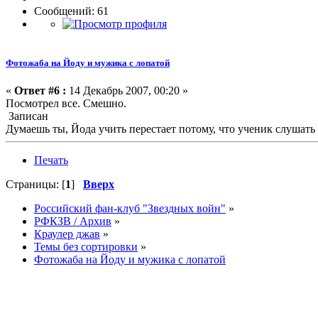
Сообщений: 61
Фотожаба на Йоду и мужика с лопатой
«
Ответ #6 :
14 Декабрь 2007, 00:20 »
Посмотрел все. Смешно.
Записан
Думаешь ты, Йода учить перестает потому, что ученик слушать
Печать
Страницы: [
1
]
Вверх
Российский фан-клуб "Звездных войн"
»
РФКЗВ / Архив
»
Краулер джав
»
Темы без сортировки
»
Фотожаба на Йоду и мужика с лопатой