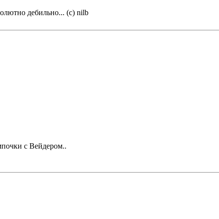
олютно дебильно... (с) nilb
почки с Вейдером..