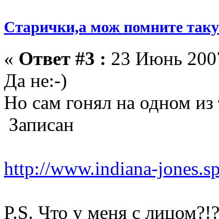
Старички,а мож помните такую
«
Ответ #3 :
23 Июнь 2007
Да не:-)
Но сам гонял на одном из 
Записан
http://www.indiana-jones.s
P.S. Что у меня с лицом?!?