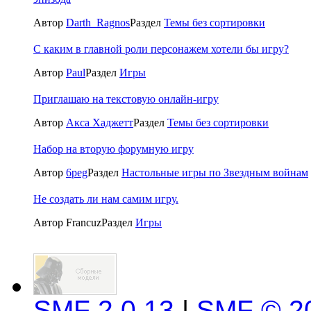
Автор
Darth_Ragnos
Раздел
Темы без сортировки
С каким в главной роли персонажем хотели бы игру?
Автор
Paul
Раздел
Игры
Приглашаю на текстовую онлайн-игру
Автор
Акса Хаджетт
Раздел
Темы без сортировки
Набор на вторую форумную игру
Автор
6peg
Раздел
Настольные игры по Звездным войнам
Не создать ли нам самим игру.
Автор Francuz
Раздел
Игры
SMF 2.0.13
|
SMF © 2