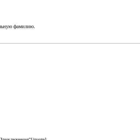
тельную фамилию.
Приключения"[/quote]