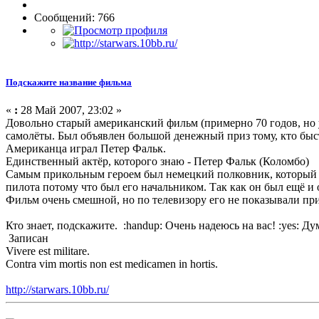
Сообщений: 766
Подскажите название фильма
«
:
28 Май 2007, 23:02 »
Довольно старый американский фильм (примерно 70 годов, но 
самолёты. Был объявлен большой денежный приз тому, кто бы
Американца играл Петер Фальк.
Единственный актёр, которого знаю - Петер Фальк (Коломбо)
Самым прикольным героем был немецкий полковник, который ни
пилота потому что был его начальником. Так как он был ещё и
Фильм очень смешной, но по телевизору его не показывали прим
Кто знает, подскажите. :handup: Очень надеюсь на вас! :yes: Дум
Записан
Vivere est militare.
Contra vim mortis non est medicamen in hortis.
http://starwars.10bb.ru/