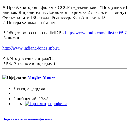
А Про Авиаторов - фильм в СССР перевели как - "Воздушные
или как Я пролетел из Лондона в Париж за 25 часов и 11 минут" -
Фильм кстати 1965 года. Режиссер: Кэн Аннакин:-D
И Питера Фалька в нём нет.
В Общем вот ссылка на IMDB -
http://www.imdb.com/title/tt00597
Записан
http://www.indiana-jones.spb.ru
P.S. Что у меня с лицом?!?!
P.P.S. А не, всё в порядке:-)
Mugles Mouse
Легенда форума
Сообщений: 1782
Подскажите название фильма