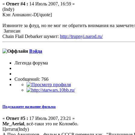
«
Ответ #4 :
14 Июль 2007, 16:59 »
(Indy)
Кэн Аннакин:-D[/quote]
Извините за флуд, но не мог не обратить внимания на замеча
Записан
Chain Flail Debarker шумит:
http://trupnyi.narod.ru/
Вэйда
Легенда форума
Сообщений: 766
Подскажите название фильма
«
Ответ #5 :
17 Июль 2007, 23:21 »
Mr_Aerial
, всё-таки это не Коломбо.
Цитата(Indy)
А Про Авиаторов - фильм в СССР перевели как - "Воздушные 