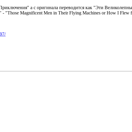
 Приключения" а с оригинала переводится как "Эти Великоле
 "Those Magnificent Men in Their Flying Machines or How I Flew fr
97/