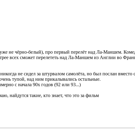
уже не чёрно-белый), про первый перелёт над Ла-Маншем. Комед
стрее всех сможет перелететь над Ла-Маншем из Англии во Фра
когда не сидел за штурвалом самолёта, но был послан вместо 
 очень тупой, над ним прикалывались остальные.
ерно с начала 90х годов (92 или 93...)
аю, найдутся такие, кто знает, что это за фильм