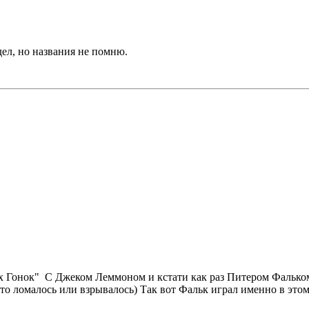
идел, но названия не помню.
их Гонок" С Джеком Леммоном и кстати как раз Питером Фальком
то ломалось или взрывалось) Так вот Фальк играл именно в этом ф