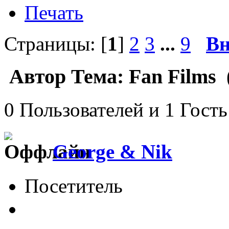
Печать
Страницы: [
1
]
2
3
...
9
Вн
Автор
Тема: Fan Films 
0 Пользователей и 1 Гость
George & Nik
Посетитель