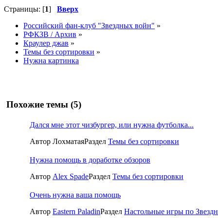
Страницы: [
1
]
Вверх
Российский фан-клуб "Звездных войн"
»
РФКЗВ / Архив
»
Краулер джав
»
Темы без сортировки
»
Нужна картинка
Похожие темы (5)
Дался мне этот чизбургер, или нужна футболка...
Автор Лохматая
Раздел
Темы без сортировки
Нужна помощь в доработке обзоров
Автор
Alex Spade
Раздел
Темы без сортировки
Очень нужна ваша помощь
Автор
Eastern Paladin
Раздел
Настольные игры по Звезд