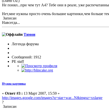
(Darth OZ)
Не понял...при чем тут А4? Тебе они в реале, уже распечатанн
Нет,мне нужны просто очень большие картинки,чем больше тем
Записан
Навсегда...
Тимон
Легенда форума
Сообщений: 1912
PE staff
Нужна картинка
«
Ответ #3 :
13 Март 2007, 15:59 »
http://images.google.com/images?q=star+war...N&imgsz=xxlarge
?
Записан