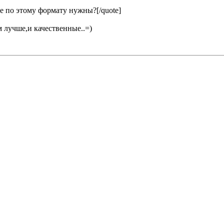
ые по этому формату нужны?[/quote]
 лучше,и качественные..=)