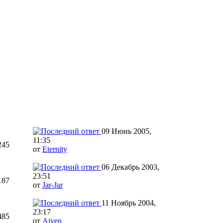
09 Июнь 2005,
11:35
245
от
Eternity
06 Декабрь 2003,
23:51
187
от
Jar-Jar
11 Ноябрь 2004,
23:17
485
от
Aiven