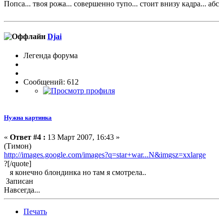
Попса... твоя рожа... совершенно тупо... стоит внизу кадра... абс
Djai
Легенда форума
Сообщений: 612
Нужна картинка
«
Ответ #4 :
13 Март 2007, 16:43 »
(Тимон)
http://images.google.com/images?q=star+war...N&imgsz=xxlarge
?[/quote]
я конечно блондинка но там я смотрела..
Записан
Навсегда...
Печать