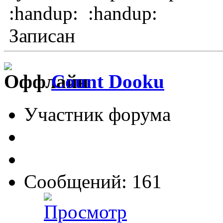
:handup: :handup:
Записан
Count Dooku
Участник форума
Сообщений: 161