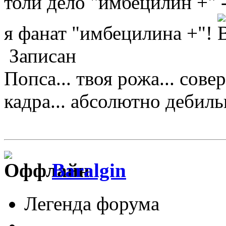
толи дело "имбецилин +" 
я фанат "имбецилина +"!
Записан
Попса... твоя рожа... сове
кадра... абсолютно дебильно
Baralgin
Легенда форума