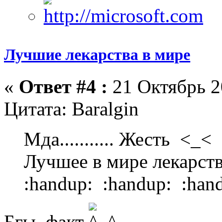
Лучшие лекарства в мире
«
Ответ #4 :
21 Октябрь 2
Цитата: Baralgin
Мда........... Жесть <_<
Лучшее в мире лекарство 
:handup: :handup: :han
Бгы, факт