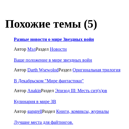
Похожие темы (5)
Разные новости о мире Звездных войн
Автор
Мэл
Раздел
Новости
Ваше положение в мире звездных войн
Автор
Darth Wsewolod
Раздел
Оригинальная трилогия
В Декабрьском "Мире фантастики"
Автор
Anakin
Раздел
Эпизод III: Месть сит(x)ов
Кулинария в мире ЗВ
Автор
gangrell
Раздел
Книги, комиксы, журналы
Лучшие места для файтингов.