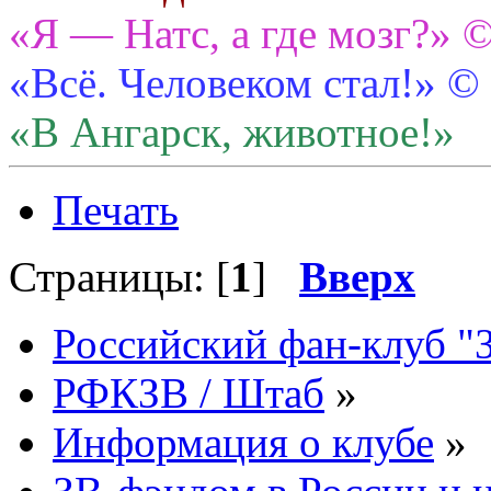
«Я — Натс, а где мозг?» 
«Всё. Человеком стал!» ©
«В Ангарск, животное!»
Печать
Страницы: [
1
]
Вверх
Российский фан-клуб "
РФКЗВ / Штаб
»
Информация о клубе
»