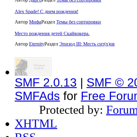
Alex Spade! С днем рождения!
Автор
Мифа
Раздел
Темы без сортировки
Место рождения детей Скайвокера.
Автор
Eternity
Раздел
Эпизод III: Месть сит(x)ов
SMF 2.0.13
|
SMF © 2
SMFAds
for
Free For
Protected by:
Forum
XHTML