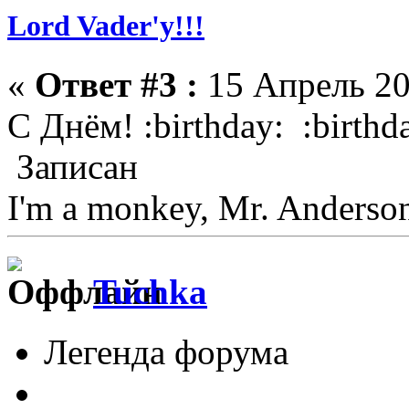
Lord Vader'у!!!
«
Ответ #3 :
15 Апрель 20
С Днём! :birthday: :birthda
Записан
I'm a monkey, Mr. Anderso
Tuchka
Легенда форума