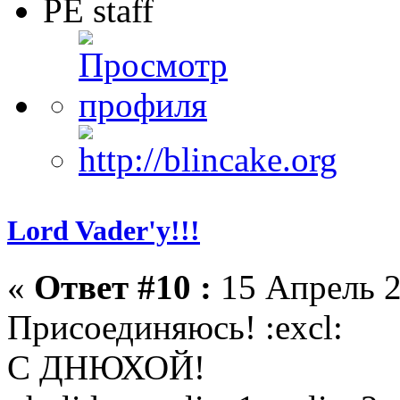
PE staff
Lord Vader'у!!!
«
Ответ #10 :
15 Апрель 2
Присоединяюсь! :excl:
С ДНЮХОЙ!