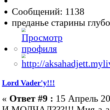
Сообщений: 1138
преданье старины глуб
Lord Vader'у!!!
«
Ответ #9 :
15 Апрель 20
И МОЛЧАЛ???!!! Мия-а-а-а