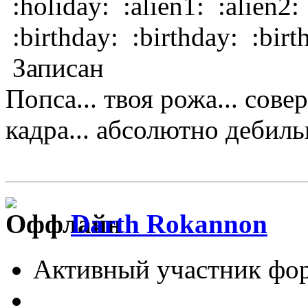
:holiday: :alien1: :alien2:
:birthday: :birthday: :birt
Записан
Попса... твоя рожа... сове
кадра... абсолютно дебильно
Darth Rokannon
Активный участник фо