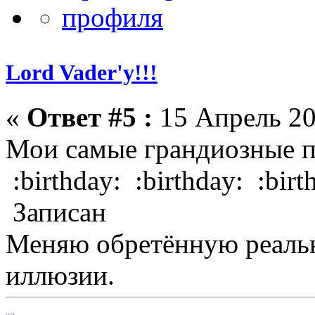
Lord Vader'у!!!
«
Ответ #5 :
15 Апрель 20
Мои самые грандиозные п
:birthday: :birthday: :birt
Записан
Меняю обретённую реальн
иллюзии.