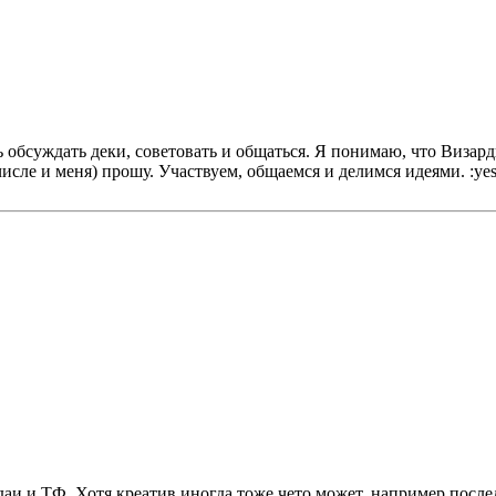
ать обсуждать деки, советовать и общаться. Я понимаю, что Ви
числе и меня) прошу. Участвуем, общаемся и делимся идеями. :yes
даи и ТФ. Хотя креатив иногда тоже чето может, например посл