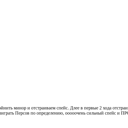
йнить минор и отстраиваем спейс. Длее в первые 2 хода отстраи
зя выиграть Персов по определению, ооооочень сильный спейс