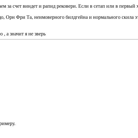
ваем за счет виндет и рапид рековери. Если в сетап или в первый
ндо, Орн Фри Та, неимоверного билдгейна и нормального скила э
, а значит я не зверь
римеру.