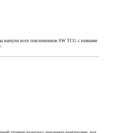
зарды кинули всех поклонников SW TCG с новыми
:
едний турнир выиграл дипломат-контролем, вот