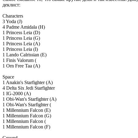
деклист:
Characters
3 Yoda (J)
4 Padme Amidala (H)
1 Princess Leia (D)
1 Princess Leia (G)
1 Princess Leia (A)
1 Princess Leia (I)
1 Lando Calrissian (E)
1 Finis Valorum (
1 Orn Free Taa (A)
Space
1 Anakin's Starfighter (A)
4 Delta Six Jedi Starfighter
1 IG-2000 (A)
1 Obi-Wan's Starfighter (A)
1 Obi-Wan's Starfighter (
1 Millennium Falcon (E)
1 Millennium Falcon (G)
1 Millennium Falcon (
1 Millennium Falcon (F)
Ground