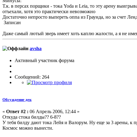
Минусы:
Т.к. в персах порщики - тока Yoda и Leia, то эту арену выигры
отъехали, хотя это практически невозможно
Достаточно непросто выпереть оппа из Граунда, но за счет Ле
Записан
Даже самый лютый зверь имеет хоть каплю жалости, а я не имею 
avsha
Активный участник форума
Сообщений: 264
Обсуждение дек
«
Ответ #2 :
06 Апрель 2006, 12:44 »
Откуда стока билды?? 6-8??
У тебя билду дают тока Лейя и Валорум. Ну еще за 3 арены, к п
Космос можно вынести.