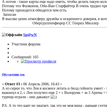
А потом - такие карты еще надо иметь, чтобы делать такую коло
Потому что Фалконов, Оби-Ван Старфайтер В очень трудно прио
Потому приходится обходится чем есть.
Записан
Я высоко ценю атмосферу дружбы и искреннего доверия, в кот
Обергруппенфюрер СС Генрих Мюллер
Sp@wN
Участник форума
Сообщений: 165
Обсуждение дек
«
Ответ #3 :
06 Апрель 2006, 16:43 »
А из серии то, что Лея в космосе летать и билд гейнить умеет
выкинул я 2, с Леи получил еще 2 + с Валорума + за 3 Арены = 
турнир играли - они дакажут
P.S. А то что карт не хватает, так это не моя вина - раньше