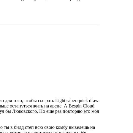
о для того, чтобы сыграть Light saber quick draw
льше остануться жить на арене. А Bespin Cloud
ул бы Люковского. Но еще раз повторяю это моя
что ты в билд степ всю свою комбу выведешь на
дера, которые кладут дэмадж каунтэры. Не