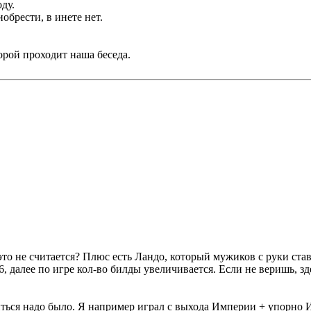
ду.
брести, в инете нет.
орой проходит наша беседа.
 - это не считается? Плюс есть Ландо, который мужиков с руки с
6, далее по игре кол-во билды увеличивается. Если не веришь, з
 суетиться надо было. Я например играл с выхода Империи + упо