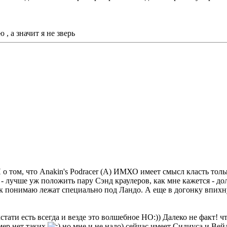
, а значит я не зверь
Я о том, что Anakin's Podracer (A) ИМХО имеет смысл класть тольк
 - лучше уж положить пару Сэнд краулеров, как мне кажется - до
так понимаю лежат специально под Ландо. А еще в догонку впихн
стати есть всегда и везде это волшебное НО:)) Далеко не факт! 
мер нет таких
но мне и не надо) сейчас имеет Сидиуса и Вей