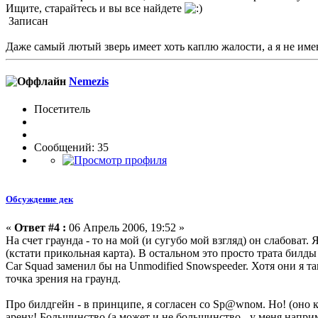
Ищите, старайтесь и вы все найдете
Записан
Даже самый лютый зверь имеет хоть каплю жалости, а я не имею 
Nemezis
Посетитель
Сообщений: 35
Обсуждение дек
«
Ответ #4 :
06 Апрель 2006, 19:52 »
На счет граунда - то на мой (и сугубо мой взгляд) он слабоват. 
(кстати прикольная карта). В остальном это просто трата билды
Car Squad заменил бы на Unmodified Snowspeeder. Хотя они я 
точка зрения на граунд.
Про билдгейн - в принципе, я согласен со Sp@wnом. Но! (оно к
арену! Большинство (а может и не большинство - у меня напри