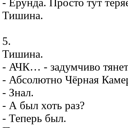
- Ерунда. Просто тут тер
Тишина.
5.
Тишина.
- АЧК… - задумчиво тяне
- Абсолютно Чёрная Камер
- Знал.
- А был хоть раз?
- Теперь был.