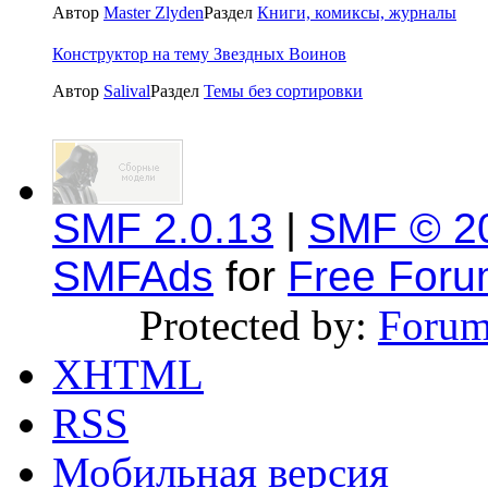
Автор
Master Zlyden
Раздел
Книги, комиксы, журналы
Конструктор на тему Звездных Воинов
Автор
Salival
Раздел
Темы без сортировки
SMF 2.0.13
|
SMF © 2
SMFAds
for
Free For
Protected by:
Forum
XHTML
RSS
Мобильная версия