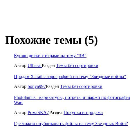
Похожие темы (5)
Куплю диски с играми на тему "ЗВ"
Автор
Ulbasar
Раздел
Темы без сортировки
Продам X-trail с аэрографией на тему "Звездные войны"
Автор
bonya997
Раздел
Темы без сортировки
Photolamus - карикатуры, потреты и шаржи по фотографии
Wars
Автор
РомаSКА:)
Раздел
Покупка и продажа
Где можно опубликовать файлы на тему Звездных Войн?