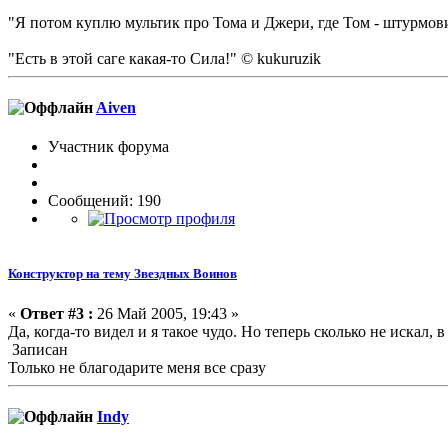
"Я потом куплю мультик про Тома и Джери, где Том - штурмовик
"Есть в этой саге какая-то Сила!" © kukuruzik
Aiven
Участник форума
Сообщений: 190
Конструктор на тему Звездных Воинов
«
Ответ #3 :
26 Май 2005, 19:43 »
Да, когда-то видел и я такое чудо. Но теперь сколько не искал, 
Записан
Только не благодарите меня все сразу
Indy