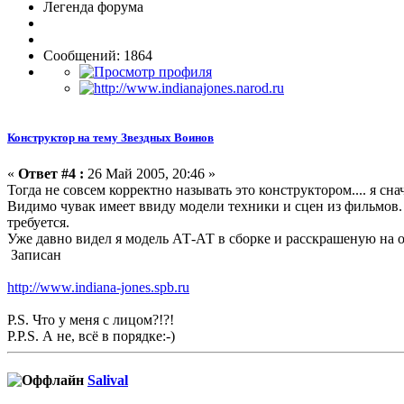
Легенда форума
Сообщений: 1864
Конструктор на тему Звездных Воинов
«
Ответ #4 :
26 Май 2005, 20:46 »
Тогда не совсем корректно называть это конструктором.... я сна
Видимо чувак имеет ввиду модели техники и сцен из фильмов. А 
требуется.
Уже давно видел я модель АТ-АТ в сборке и расскрашеную на о
Записан
http://www.indiana-jones.spb.ru
P.S. Что у меня с лицом?!?!
P.P.S. А не, всё в порядке:-)
Salival