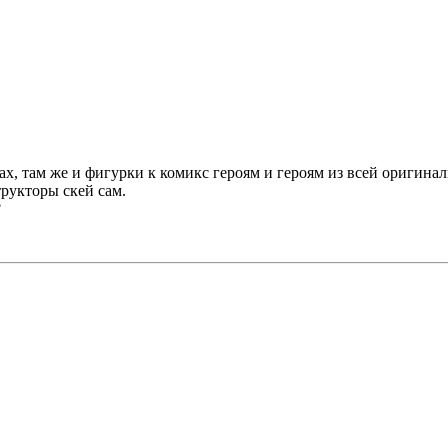
ах, там же и фигурки к комикс героям и героям из всей оригина
трукторы скей сам.
?