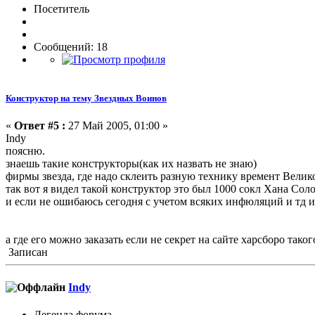
Посетитель
Сообщений: 18
Конструктор на тему Звездных Воинов
«
Ответ #5 :
27 Май 2005, 01:00 »
Indy
поясню.
знаешь такие конструкторы(как их назвать не знаю)
фирмы звезда, где надо склеить разную технику времент Вели
так вот я видел такой конструктор это был 1000 сокл Хана Сол
и если не ошибаюсь сегодня с учетом всяких инфюляций и тд и
а где его можно заказать если не секрет на сайте харсборо тако
Записан
Indy
Легенда форума