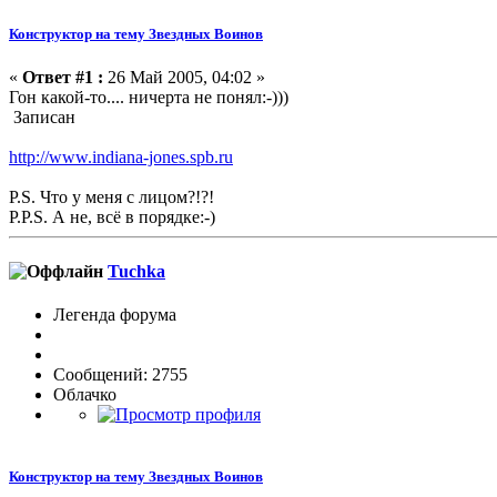
Конструктор на тему Звездных Воинов
«
Ответ #1 :
26 Май 2005, 04:02 »
Гон какой-то.... ничерта не понял:-)))
Записан
http://www.indiana-jones.spb.ru
P.S. Что у меня с лицом?!?!
P.P.S. А не, всё в порядке:-)
Tuchka
Легенда форума
Сообщений: 2755
Облачко
Конструктор на тему Звездных Воинов