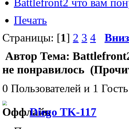
Battlefront2 что вам п
Печать
Страницы: [
1
]
2
3
4
Вни
Автор
Тема: Battlefron
не понравилось (Прочит
0 Пользователей и 1 Гость
Diego TK-117