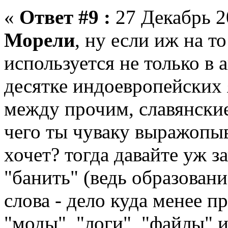
«
Ответ #9 :
27 Декабрь 2
Морели
, ну если иж на т
используется не только в 
десятке индоевропейских 
между прочим, славянские
чего ты чуваку выражопыв
хочет? тогда давайте уж з
"банить" (ведь образовани
слова - дело куда менее п
"моды", "логи", "файлы" 