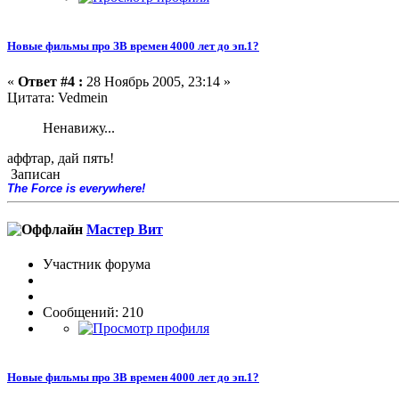
Новые фильмы про ЗВ времен 4000 лет до эп.1?
«
Ответ #4 :
28 Ноябрь 2005, 23:14 »
Цитата: Vedmein
Ненавижу...
аффтар, дай пять!
Записан
The Force is everywhere!
Мастер Вит
Участник форума
Сообщений: 210
Новые фильмы про ЗВ времен 4000 лет до эп.1?