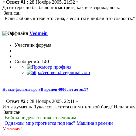
«
Ответ #1 :
28 Ноябрь 2005, 21:32 »
Да интересно бы было посмотреть, как всё зарождалось.
Записан
"Если любовь в тебе-это сила, а если ты в любви-это слабость." 
Vedmein
Участник форума
Сообщений: 140
Новые фильмы про ЗВ времен 4000 лет до эп.1?
«
Ответ #2 :
28 Ноябрь 2005, 22:11 »
И ты думаешь Лукас согласится снимать такой бред? Ненавижу.
Записан
"Войны не делают никого великим."
"Однажды мир прогнется под нас" Машина времени
Ммммяу!