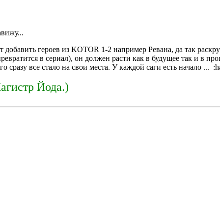
вижу...
т добавить героев из KOTOR 1-2 например Ревана, да так раскр
ревратится в сериал), он должен расти как в будущее так и в пр
о сразу все стало на свои места. У каждой саги есть начало ... :h
Магистр Йода.)