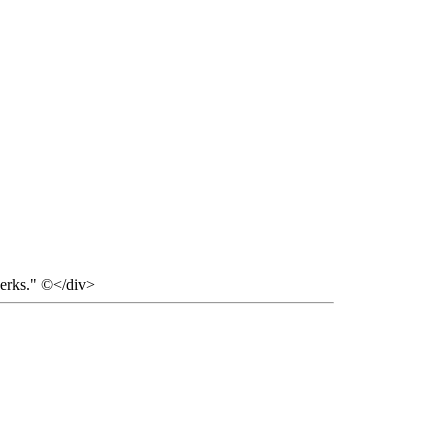
 jerks." ©</div>