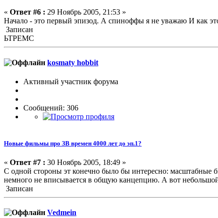
«
Ответ #6 :
29 Ноябрь 2005, 21:53 »
Начало - это первый эпизод. А спиноффы я не уважаю И как эт
Записан
ЬТРЕМС
kosmaty hobbit
Активный участник форума
Сообщений: 306
Новые фильмы про ЗВ времен 4000 лет до эп.1?
«
Ответ #7 :
30 Ноябрь 2005, 18:49 »
С одной стороны эт конечно было бы интересно: масштабные битв
немного не вписывается в общую канцепцию. А вот небольшой с
Записан
Vedmein