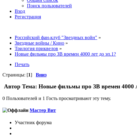
Общий список
Поиск пользователей
Вход
Регистрация
Российский фан-клуб "Звездных войн"
»
Звездные войны / Кино
»
Трилогия приквелов
»
Новые фильмы про ЗВ времен 4000 лет до эп.1?
Печать
Страницы: [
1
]
Вниз
Автор
Тема: Новые фильмы про ЗВ времен 4000 л
0 Пользователей и 1 Гость просматривают эту тему.
Мастер Вит
Участник форума