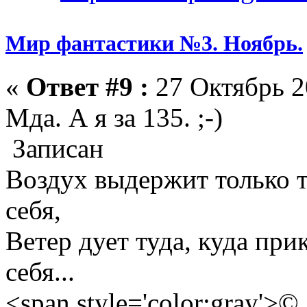
Мир фантастики №3. Ноябрь.
«
Ответ #9 :
27 Октябрь 2
Мда. А я за 135. ;-)
Записан
Воздух выдержит только те
себя,
Ветер дует туда, куда прик
себя...
<span style='color:gray'>