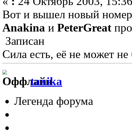
«
:
24 Октябрь 2003, 15:36
Вот и вышел новый номер
Anakina
и
PeterGreat
про
Записан
Сила есть, её не может не
tanika
Легенда форума