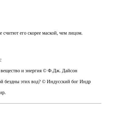
е считют его скорее маской, чем лицом.
с
к вещество и энергия © Ф.Дж. Дайсон
ной бездны этих вод? © Индусский бог Индр
ир.