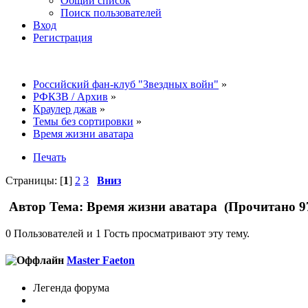
Общий список
Поиск пользователей
Вход
Регистрация
Российский фан-клуб "Звездных войн"
»
РФКЗВ / Архив
»
Краулер джав
»
Темы без сортировки
»
Время жизни аватара
Печать
Страницы: [
1
]
2
3
Вниз
Автор
Тема: Время жизни аватара (Прочитано 97
0 Пользователей и 1 Гость просматривают эту тему.
Master Faeton
Легенда форума