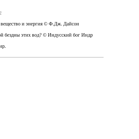
с
к вещество и энергия © Ф.Дж. Дайсон
ной бездны этих вод? © Индусский бог Индр
ир.