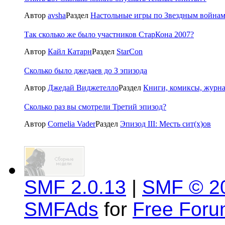
Автор
avsha
Раздел
Настольные игры по Звездным война
Так сколько же было участников СтарКона 2007?
Автор
Кайл Катарн
Раздел
StarCon
Сколько было джедаев до З эпизода
Автор
Джедай Виджетелло
Раздел
Книги, комиксы, журн
Сколько раз вы смотрели Третий эпизод?
Автор
Cornelia Vader
Раздел
Эпизод III: Месть сит(x)ов
SMF 2.0.13
|
SMF © 2
SMFAds
for
Free For