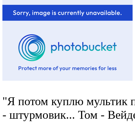
"Я потом куплю мультик п
- штурмовик... Том - Вейд