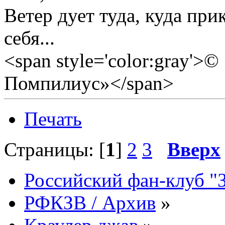
Ветер дует туда, куда прик
себя...
<span style='color:gray'>
Помпилиус»</span>
Печать
Страницы: [
1
]
2
3
Вверх
Российский фан-клуб "
РФКЗВ / Архив
»