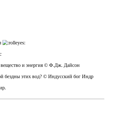
ел
с
к вещество и энергия © Ф.Дж. Дайсон
ной бездны этих вод? © Индусский бог Индр
ир.