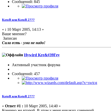
Сообщений: 845
KotoR или KotoR 2???
«
:
10 Март 2005, 14:13 »
Ваше мнение?
Записан
Сила есть - ума не надо!
Hywird Kre&#39Fey
Активный участник форума
Сообщений: 457
KotoR или KotoR 2???
«
Ответ #1 :
10 Март 2005, 14:40 »
Конечно же второй. В этом у меня никаких сомнений.