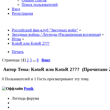
Общий список
Поиск пользователей
Вход
Регистрация
Российский фан-клуб "Звездных войн"
»
Звездные войны / Легенды (Расширенная вселенная)
»
Игры
»
KotoR или KotoR 2???
Печать
Страницы: [
1
]
2
3
...
8
Вниз
Автор
Тема: KotoR или KotoR 2??? (Прочитано 2
0 Пользователей и 1 Гость просматривают эту тему.
Ponik
Легенда форума