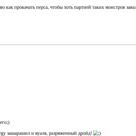
яю как прокачать перса, чтобы хоть партией таких монстров зава
его;)
nergy зашарашил и вуаля, разряженный дройд!