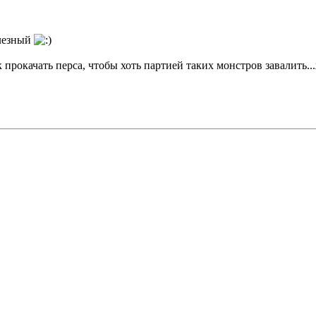
елезный
к прокачать перса, чтобы хоть партией таких монстров завалить..