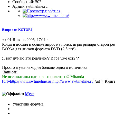
Сообщений: 507
Админ swtimeline.ru
Вопрос по KOTOR2
«
:
01 Январь 2005, 17:11 »
Когдя я послал в ослике апрос на поиск игры рыцари старой рес
BOX-а для дисков формата DVD (2.5 ггб)..
Я вот думаю это реально?? Игра уже есть??
Просто я уже находил больше одного источника..
Записан
Не все плагины одинакого полезны © Miranda
[url=http://www.swtimeline.ru]http://www.swtimeline.ru
[/url] - Кн
Myst
Участник форума