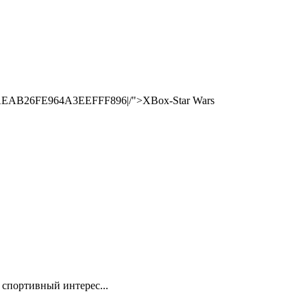
A0AEAB26FE964A3EEFFF896|/">XBox-Star Wars
 спортивный интерес...