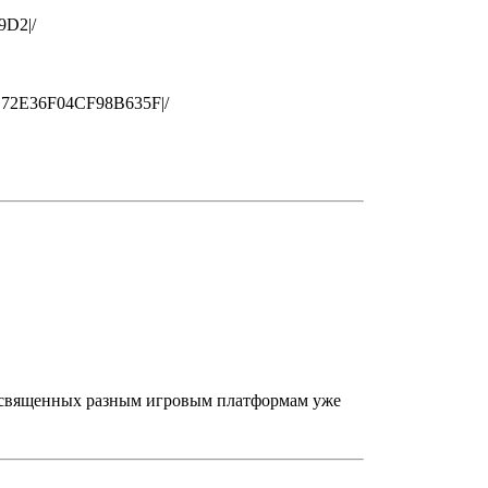
9D2|/
B72E36F04CF98B635F|/
 посвященных разным игровым платформам уже