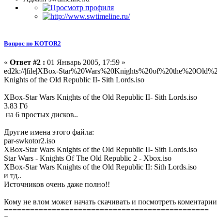
Вопрос по KOTOR2
«
Ответ #2 :
01 Январь 2005, 17:59 »
ed2k://|file|XBox-Star%20Wars%20Knights%20of%20the%20Old
Knights of the Old Republic II- Sith Lords.iso
XBox-Star Wars Knights of the Old Republic II- Sith Lords.iso
3.83 Гб
на 6 простых дисков..
Другие имена этого файла:
par-swkotor2.iso
XBox-Star Wars Knights of the Old Republic II- Sith Lords.iso
Star Wars - Knights Of The Old Republic 2 - Xbox.iso
XBox-Star Wars Knights of the Old Republic II: Sith Lords.iso
и тд..
Источников очень даже полно!!
Кому не влом может начать скачивать и посмотреть коментарии
===============================================