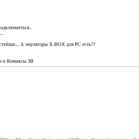
одключаеться..
..
 стейшн... А эмуляторы X-BOX для PC есть??
иги и Комиксы ЗВ