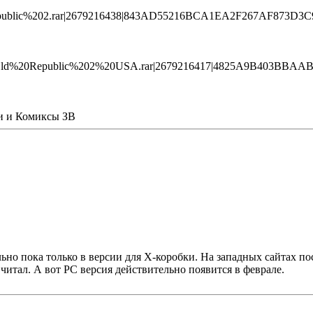
epublic%202.rar|2679216438|843AD55216BCA1EA2F267AF873D3C
0Old%20Republic%202%20USA.rar|2679216417|4825A9B403BBAA
иги и Комиксы ЗВ
ельно пока только в версии для Х-коробки. На западных сайтах
читал. А вот PC версия действительно появится в феврале.