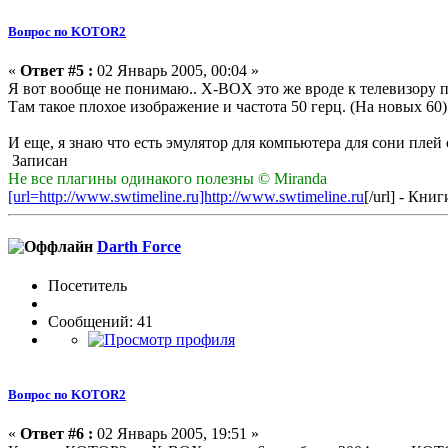
Вопрос по KOTOR2
«
Ответ #5 :
02 Январь 2005, 00:04 »
Я вот вообще не понимаю.. X-BOX это же вроде к телевизору п
Там такое плохое изображение и частота 50 герц. (На новых 60).
И еще, я знаю что есть эмулятор для компьютера для сони плей
Записан
Не все плагины одинакого полезны © Miranda
[url=http://www.swtimeline.ru]http://www.swtimeline.ru
[/url] - Кн
Darth Force
Посетитель
Сообщений: 41
Вопрос по KOTOR2
«
Ответ #6 :
02 Январь 2005, 19:51 »