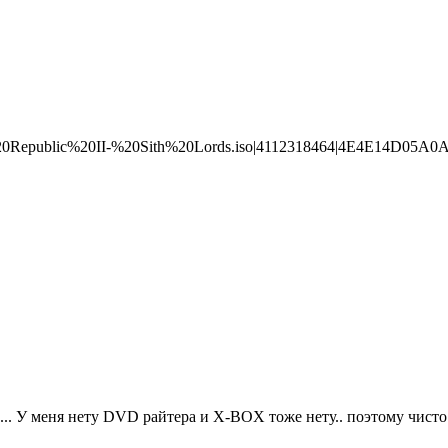
%20Republic%20II-%20Sith%20Lords.iso|4112318464|4E4E14D05
... У меня нету DVD райтера и X-BOX тоже нету.. поэтому чисто