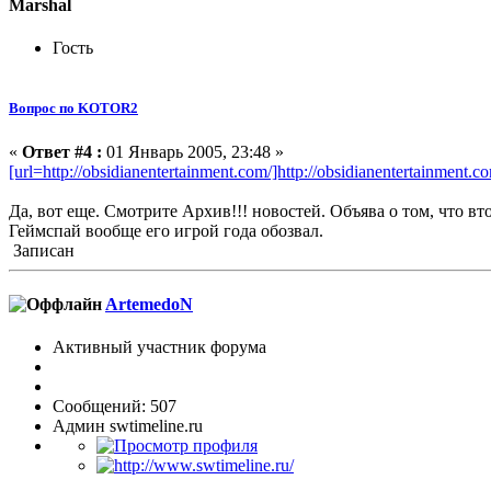
Marshal
Гость
Вопрос по KOTOR2
«
Ответ #4 :
01 Январь 2005, 23:48 »
[url=http://obsidianentertainment.com/]http://obsidianentertainment.c
Да, вот еще. Смотрите Архив!!! новостей. Объява о том, что в
Геймспай вообще его игрой года обозвал.
Записан
ArtemedoN
Активный участник форума
Сообщений: 507
Админ swtimeline.ru