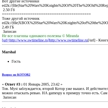
Вот другие источники
ed2k://|file|Star%20Wars%20Knights%20Of%20The%20Old%20R
2.50 Гб
=========================================
Тоже другой источник
ed2k://|file|XBOX%20Star%20Wars%20Knights%20of%20the%2
2.49 ГБ
Записан
Не все плагины одинакого полезны © Miranda
[url=http://www.swtimeline.ru]http://www.swtimeline.ru
[/url] - Кн
Marshal
Гость
Вопрос по KOTOR2
«
Ответ #3 :
01 Январь 2005, 23:42 »
Тов. Myst заблуждается, второй Котор уже вышел. И действит
можно отыскать ревью. НА gamespy к примеру точно есть. Сам 
Записан