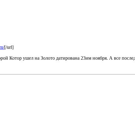
om/
[/url]
торой Котор ушел на Золото датирована 23им ноября. А все посл