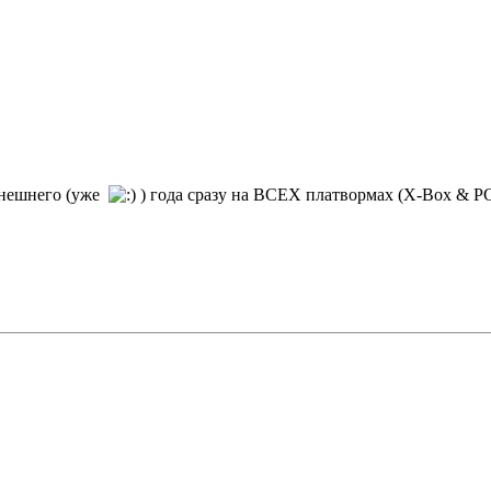
ынешнего (уже
) года сразу на ВСЕХ платвормах (X-Box & PC