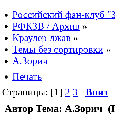
Российский фан-клуб "
РФКЗВ / Архив
»
Краулер джав
»
Темы без сортировки
»
А.Зорич
Печать
Страницы: [
1
]
2
3
Вниз
Автор
Тема: А.Зорич (П