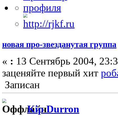
новая про-звезданутая группа
«
:
13 Сентябрь 2004, 23:3
заценяйте первый хит
роб
Записан
Kip Durron