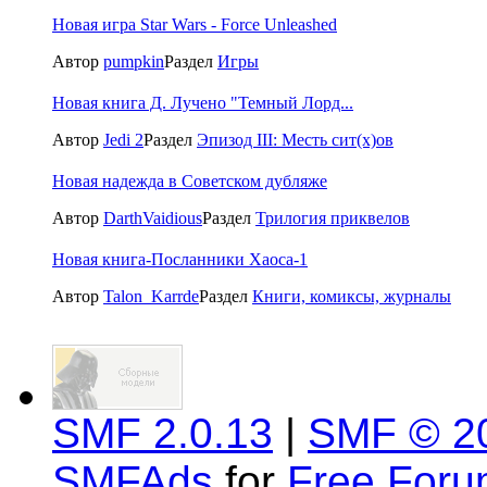
Новая игра Star Wars - Force Unleashed
Автор
pumpkin
Раздел
Игры
Новая книга Д. Лучено "Темный Лорд...
Автор
Jedi 2
Раздел
Эпизод III: Месть сит(x)ов
Новая надежда в Советском дубляже
Автор
DarthVaidious
Раздел
Трилогия приквелов
Новая книга-Посланники Хаоса-1
Автор
Talon_Karrde
Раздел
Книги, комиксы, журналы
SMF 2.0.13
|
SMF © 2
SMFAds
for
Free For