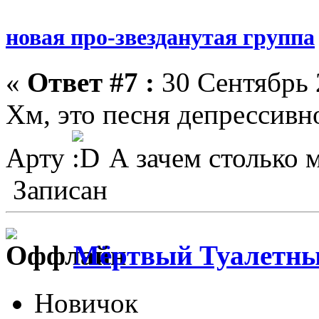
новая про-звезданутая группа
«
Ответ #7 :
30 Сентябрь 
Хм, это песня депрессивно
Арту
А зачем столько м
Записан
Мёртвый Туалетны
Новичок