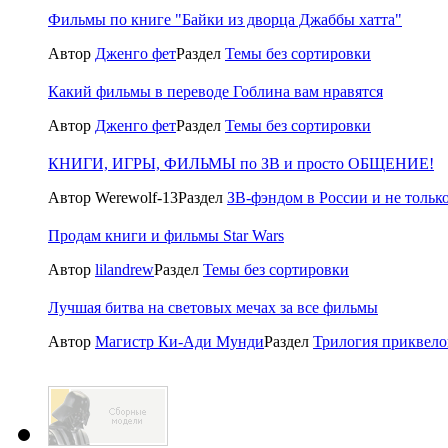
Фильмы по книге "Байки из дворца Джаббы хатта"
Автор
Дженго фет
Раздел
Темы без сортировки
Какий фильмы в переводе Гоблина вам нравятся
Автор
Дженго фет
Раздел
Темы без сортировки
КНИГИ, ИГРЫ, ФИЛЬМЫ по ЗВ и просто ОБЩЕНИЕ!
Автор Werewolf-13
Раздел
ЗВ-фэндом в России и не тольк
Продам книги и фильмы Star Wars
Автор
lilandrew
Раздел
Темы без сортировки
Лучшая битва на световых мечах за все фильмы
Автор
Магистр Ки-Ади Мунди
Раздел
Трилогия приквело