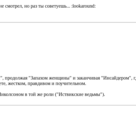
 смотрел, но раз ты советуешь... :lookaround:
", продолжая "Запахом женщины" и заканчивая "Инсайдером", гд
ете, жестком, правдивом и поучительном.
 Николсоном в той же роли ("Иствикские ведьмы").