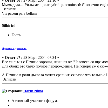
«
Ответ #6 :
27 Март 2004, 22:10 »
Ммммддаа.... Уильямс в роли убийцы :confused: Я конечно ещё не
Записан
Vis pacem para bellum.
Silhiriel
Гость
Адвокат дьявола
«
Ответ #7 :
28 Март 2004, 07:34 »
Все фильмы с Пачино хороши, начиная от "Человека со шрамом
Для обоих это было полное перерождение. Не говоря уж о сюж
А Пачино в роли дьявола может сравниться разве что только с
Записан
Darth Nima
Активный участник форума