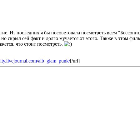
ие. Из последних я бы посоветовала посмотреть всем "Бессоницу
 но скрыл сей факт и долго мучается от этого. Также в этом фил
ажется, что стоит посмотреть.
ity.livejournal.com/alb_glam_punk/
[/url]