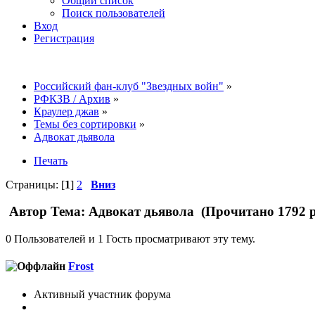
Общий список
Поиск пользователей
Вход
Регистрация
Российский фан-клуб "Звездных войн"
»
РФКЗВ / Архив
»
Краулер джав
»
Темы без сортировки
»
Адвокат дьявола
Печать
Страницы: [
1
]
2
Вниз
Автор
Тема: Адвокат дьявола (Прочитано 1792 р
0 Пользователей и 1 Гость просматривают эту тему.
Frost
Активный участник форума