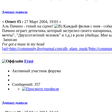
Адвокат дьявола
«
Ответ #5 :
27 Март 2004, 19:01 »
Аль Пачино - гений на сцене!
Каждый фильм с ним - событ
Пачино играет детектива, который застрелил своего напарника,
мечты", "Двухсотлетний человек" и т.д.) в роли убийцы. Мне к
Записан
I've got a muse in my head
[url=http://community.livejournal.com/alb_glam_punk/]http://commun
Frost
Активный участник форума
Сообщений: 357
Адвокат дьявола