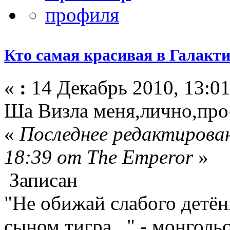
Кто самая красивая в Галакт
«
:
14 Декабрь 2010, 13:01
Ша Визла меня,лично,прос
«
Последнее редактирован
18:39 от The Emperor
»
Записан
"Не обижай слабого детён
сыном тигра..." - монголь