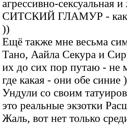
агрессивно-сексуальная и 
СИТСКИЙ ГЛАМУР - как ра
))
Ещё также мне весьма си
Тано, Аайла Секура и Сири
их до сих пор путаю - не 
где какая - они обе синие 
Ундули со своим татуиро
это реальные экзотки Ра
Жаль, вот нет только сре