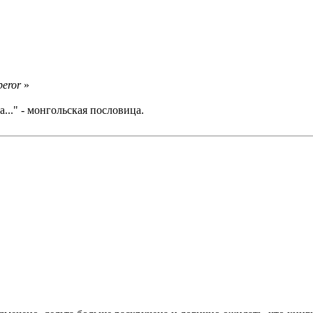
peror
»
..." - монгольская пословица.