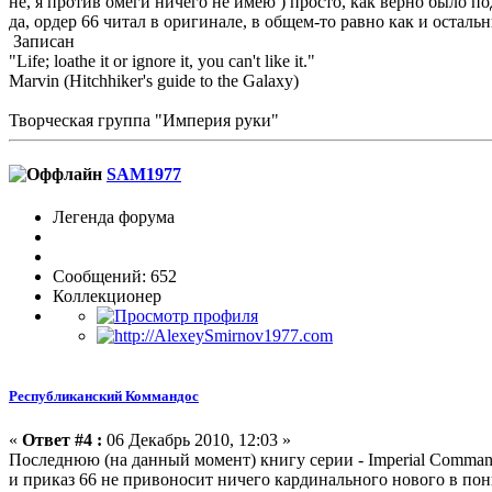
не, я против омеги ничего не имею ) просто, как верно было по
да, ордер 66 читал в оригинале, в общем-то равно как и осталь
Записан
"Life; loathe it or ignore it, you can't like it."
Marvin (Hitchhiker's guide to the Galaxy)
Творческая группа "Империя руки"
SAM1977
Легенда форума
Сообщений: 652
Коллекционер
Республиканский Коммандос
«
Ответ #4 :
06 Декабрь 2010, 12:03 »
Последнюю (на данный момент) книгу серии - Imperial Command
и приказ 66 не привоносит ничего кардинального нового в пон