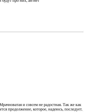
 будут про них, ан-нет
Мрачноватая и совсем не радостная. Так же как
тся продолжение, которое, надеюсь, последует.