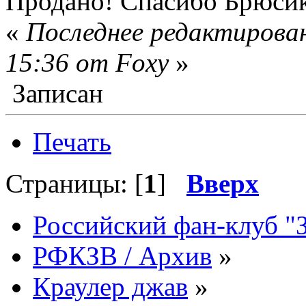
Продано! Спасибо Брюси
«
Последнее редактирован
15:36 от Foxy
»
Записан
Печать
Страницы: [
1
]
Вверх
Российский фан-клуб "
РФКЗВ / Архив
»
Краулер джав
»