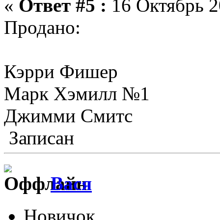
«
Ответ #5 :
16 Октябрь 2
Продано:
Кэрри Фишер
Марк Хэмилл №1
Джимми Смитс
Записан
Вася
Новичок