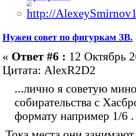
Нужен совет по фигуркам ЗВ.
«
Ответ #6 :
12 Октябрь 2
Цитата: AlexR2D2
...лично я советую мин
собирательства с Хасбр
формату например 1/6 .
Тока места они занимают.