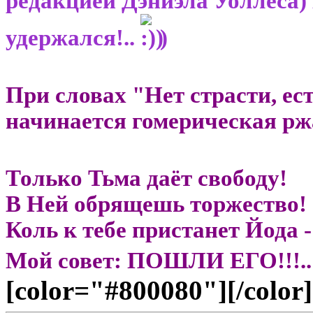
редакцией Дэниэла Уоллеса) В
удержался!..
)
При словах "Нет страсти, ес
начинается гомерическая рж
Только Тьма даёт свободу!
В Ней обрящешь торжество!
Коль к тебе пристанет Йода -
Мой совет: ПОШЛИ ЕГО!!!..
[color="#800080"][/color]