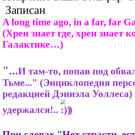
Записан
A long time ago, in a far, far
(Хрен знает где, хрен знает к
Галактике…)
"...
И там-то, попав под обва
Тьме..." (Энциклопедия перс
редакцией Дэниэла Уоллеса) В
удержался!..
)
При словах "Нет страсти, ес