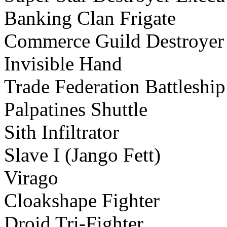
Banking Clan 
Commerce Guild 
Invisible
Trade Federation 
Palpatines S
Sith Infil
Slave I (Jang
Vira
Cloakshape F
Droid Tri-F