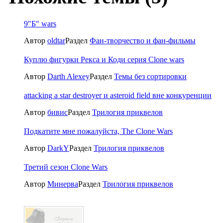
9"Б" wars
Автор
oldtar
Раздел
Фан-творчество и фан-фильмы
Куплю фигурки Рекса и Коди серия Clone wars
Автор
Darth Alexey
Раздел
Темы без сортировки
attacking a star destroyer и asteroid field вне конкуренции
Автор
бивис
Раздел
Трилогия приквелов
Подкатите мне пожалуйста, The Clone Wars
Автор
DarkY
Раздел
Трилогия приквелов
Третий сезон Clone Wars
Автор
Минерва
Раздел
Трилогия приквелов