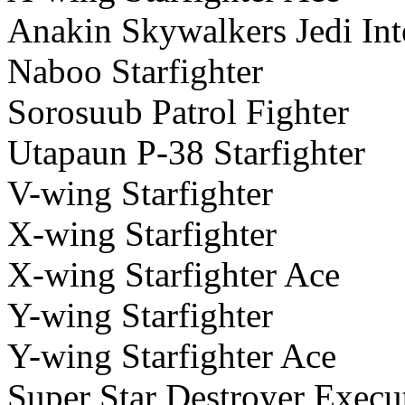
Anakin Skywalkers Je
Naboo Starf
Sorosuub Patro
Utapaun P-38 St
V-wing Star
X-wing Star
X-wing Starfi
Y-wing Star
Y-wing Starfig
Super Star Destroy