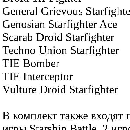
General Grievous 
Genosian Starfi
Scarab Droid St
Techno Union St
TIE Bom
TIE Interc
Vulture Droid S
В комплект также входят 
игры Starship Battle, 2 иг