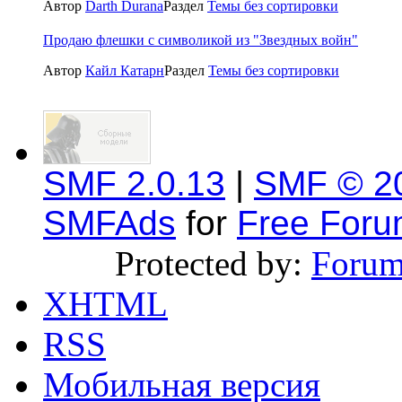
Автор
Darth Durana
Раздел
Темы без сортировки
Продаю флешки с символикой из "Звездных войн"
Автор
Кайл Катарн
Раздел
Темы без сортировки
SMF 2.0.13
|
SMF © 2
SMFAds
for
Free For
Protected by:
Forum
XHTML
RSS
Мобильная версия