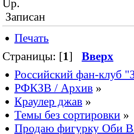
Up.
Записан
Печать
Страницы: [
1
]
Вверх
Российский фан-клуб "
РФКЗВ / Архив
»
Краулер джав
»
Темы без сортировки
»
Продаю фигурку Оби Ва