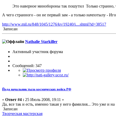
Это наверное минобороны так пошутил Только странно, 
А чего странного - он не первый зам - а только начпотылу - Иг
http://www.mil.ru/848/1045/1276/kv/19240/i....shtml?id=38517
Записан
Nathalie Starkiller
Активный участник форума
Сообщений: 347
Йода начальник тыла космических войск РФ
«
Ответ #4 :
25 Июль 2008, 19:11 »
Да, все так и есть, именно такая у него фамилия... Это уже и н
Записан
Творческая мастерская