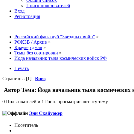
Общий список
Поиск пользователей
Вход
Регистрация
Российский фан-клуб "Звездных войн"
»
РФКЗВ / Архив
»
Краулер джав
»
Темы без сортировки
»
Йода начальник тыла космических войск РФ
Печать
Страницы: [
1
]
Вниз
Автор
Тема: Йода начальник тыла космических 
0 Пользователей и 1 Гость просматривают эту тему.
Эни Скайуокер
Посетитель