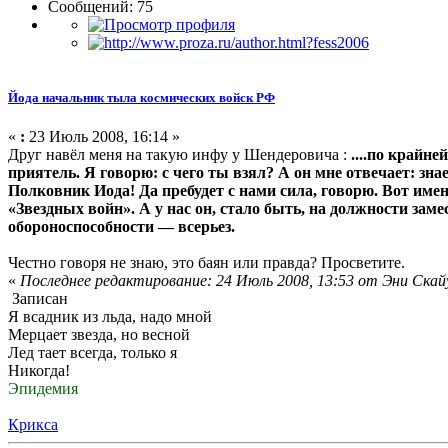
Сообщений: 75
Йода начальник тыла космических войск РФ
«
:
23 Июль 2008, 16:14 »
Друг навёл меня на такую инфу у Шендеровича :
....по крайн
приятель. Я говорю: с чего ты взял? А он мне отвечает: 
Полковник Иода! Да пребудет с нами сила, говорю. Вот именн
«Звездных войн». А у нас он, стало быть, на должности з
обороноспособности — всерьез.
Честно говоря не знаю, это баян или правда? Просветите.
«
Последнее редактирование: 24 Июль 2008, 13:53 от Эни Скай
Записан
Я всадник из льда, надо мной
Мерцает звезда, но весной
Лед тает всегда, только я
Никогда!
Эпидемия
Крикса