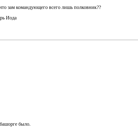
что зам командующего всего лишь полковник??
орь Иода
а башорге было.