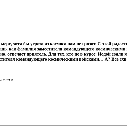
ей мере, хотя бы угроза из космоса нам не грозит. С этой ра
знаешь, как фамилия заместителя командующего космическими
о, отвечает приятель. Для тех, кто не в курсе: Иодой звали 
аместителя командующего космическими войсками… А? Все схв
уокер
»