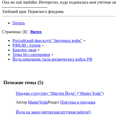
Она же nati starkiller. Интересно, куда подевалась моя учетная за
-----------------------------------
Злейший враг Пермского фэндома.
Печать
Страницы: [
1
]
Вверх
Российский фан-клуб "Звездных войн"
»
РФКЗВ / Архив
»
Краулер джав
»
Темы без сортировки
»
Йода начальник тыла космических войск РФ
Похожие темы (5)
Продаю статуэтку "Мастер Йода" ("Master Yoda")
Автор
MasterYoda
Раздел
Покупка и продажа
Йода на заказ (авторская штучная работа!)