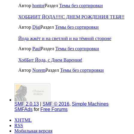
Автор
hontor
Раздел
Темы без сортировки
ХОББИИТ ЙОДА!!!!С ДНЕМ РОЖДЕНИЯ ТЕБЯ!!
Автор
Djai
Раздел
Темы без сортировки
Йода жжёт и на светлой и на тёмной стороне
Автор
Paul
Раздел
Темы без сортировки
ХобБит Йода, с Днем Варения!
Автор
Norem
Раздел
Темы без сортировки
SMF 2.0.13
|
SMF © 2016
,
Simple Machines
SMFAds
for
Free Forums
XHTML
RSS
Мобильная версия