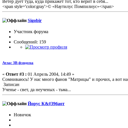
Ветер дует туда, куда прикажет тот, кто верит в себя...
<span style='color:gray'>© «Наутилус Помпилиус»</span>
Sigobir
Участник форума
Сообщений: 159
Атлас ЗВ-фэндома
«
Ответ #3 :
01 Апрель 2004, 14:49 »
Сомниваюсь! У нас много фанов "Матрицы" и прочих, а вот на
Записан
Ученье - свет, да неученых - тьма...
Йорус К&#39баот
Новичок