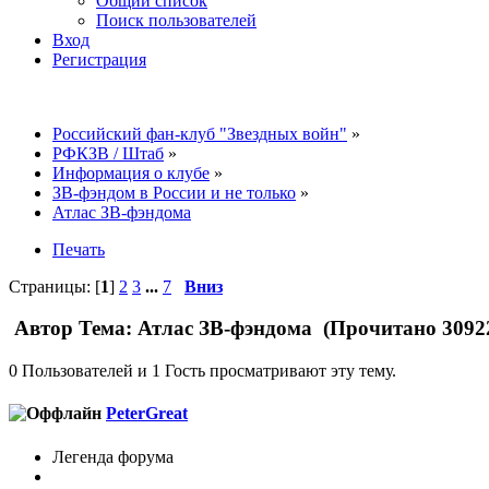
Общий список
Поиск пользователей
Вход
Регистрация
Российский фан-клуб "Звездных войн"
»
РФКЗВ / Штаб
»
Информация о клубе
»
ЗВ-фэндом в России и не только
»
Атлас ЗВ-фэндома
Печать
Страницы: [
1
]
2
3
...
7
Вниз
Автор
Тема: Атлас ЗВ-фэндома (Прочитано 30922
0 Пользователей и 1 Гость просматривают эту тему.
PeterGreat
Легенда форума