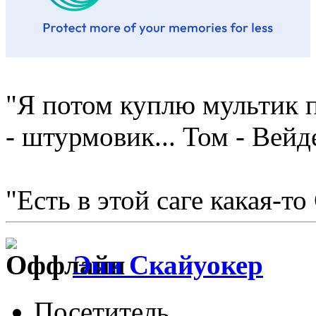
"Я потом куплю мультик п
- штурмовик... Том - Вейд
"Есть в этой саге какая-то
Эни Скайуокер
Посетитель