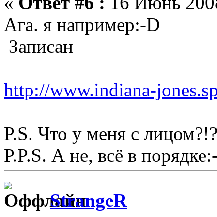
«
Ответ #6 :
16 Июнь 2008
Ага. я например:-D
Записан
http://www.indiana-jones.s
P.S. Что у меня с лицом?!?
P.P.S. А не, всё в порядке:-
StrangeR