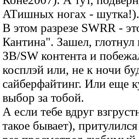
ATишных ногах - шутка!)
В этом разрезе SWRR - э
Кантина". Зашел, глотнул
ЗВ/SW контента и побежа
косплэй или, не к ночи бу
сайберфайтинг. Или еще к
выбор за тобой.
А если тебе вдруг взгруст
такое бывает), притулился