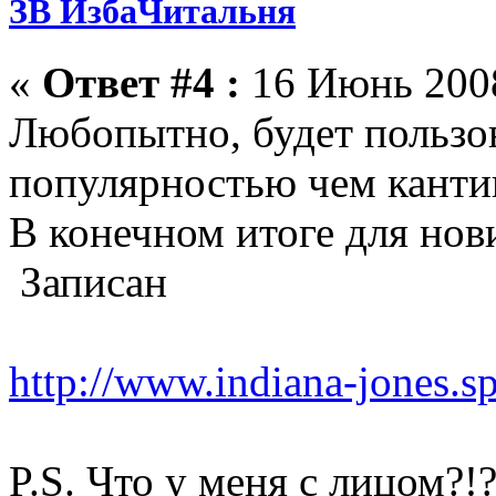
ЗВ ИзбаЧитальня
«
Ответ #4 :
16 Июнь 2008
Любопытно, будет пользо
популярностью чем кантин
В конечном итоге для нов
Записан
http://www.indiana-jones.s
P.S. Что у меня с лицом?!?