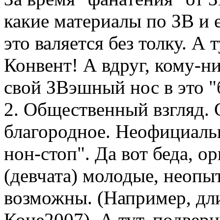
какие материалы по ЗВ и е
это валяется без толку. А 
Конвент! А вдруг, кому-н
свой ЗВэшный нос в это "
2. Общественный взгляд. 
благородное. Неофициаль
нон-стоп". Да вот беда, о
(девчата) молодые, неопы
возможны. (Например, дл
Коне2007). А тут, подвер