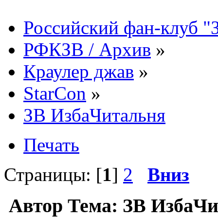
Российский фан-клуб "
РФКЗВ / Архив
»
Краулер джав
»
StarCon
»
ЗВ ИзбаЧитальня
Печать
Страницы: [
1
]
2
Вниз
Автор
Тема: ЗВ ИзбаЧ